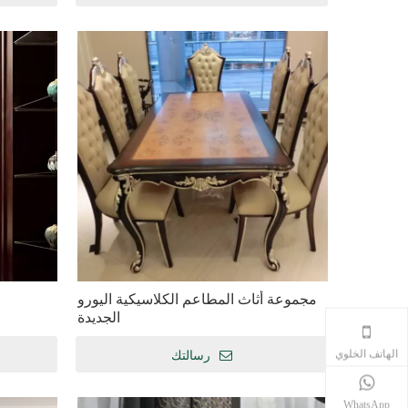
مجموعة أثاث المطاعم الكلاسيكية اليورو
الجديدة
+86-13549952849
الهاتف الخلوي
رسالتك
+86-13549952849
WhatsApp