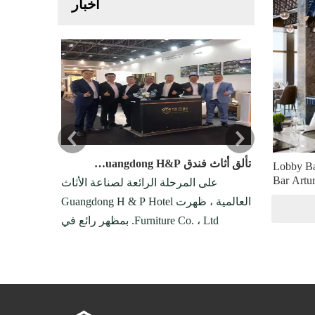
أخبار
【Tutorial Tutorial Hotel Furniture】 ما هي المعايير والمتطلبات لتحقيق نتائج جيدة في تخصيص الأثاث لفندق من فئة الخمس نجوم؟
تألق أثاث فندق Guangdong H&P في معرض الأثاث الدولي في دبي
Lobby Bar
Bar Artu
لأثاث الجيد
على المرحلة الرائعة لصناعة الأثاث
س نجوم دمج
العالمية ، ظهرت Guangdong H & P Hotel
فني ، وضمان
Furniture Co. ، Ltd. بمظهر رائع في
بلة للتكيف ،
معرض الأثاث الدولي في دبي الدولي
فاصيل لتلبية
(مؤشر) في الإمارات العربية المتحدة في
عات العملاء.
الفترة من 27 إلى 29 مايو ، 2025. بمثابة
مؤسسة إنتاج دولية متخصصة في الأثاث