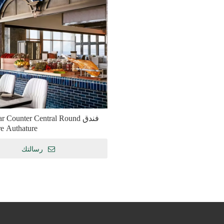
<
>
【حالة هندسة الفنادق】 فقط يمكن تحقيق جودة الإبداع
فندق  Counter Central Round
re Authature
 العصر الحالي الذي تسعى فيه صناعة
تشمل معايير ومتطلبات ا
الفنادق إلى تجارب فريدة من نوعها
المخصص للفنادق الخم
رسالتك
وأساليب شخصية ، أصبح تخصيص أثاث
متطلبات العملاء بأسلوب 
الفنادق جانبًا مهمًا في تشكيل الميزات
أنماط التصميم المتنوعة والقا
المميزة للفنادق. من التواصل الأولي
والتعامل تمامًا مع جميع الت
متعمق مع حفلة الفندق إلى قياس أبعاد
توق
المساحة بدقة ، إلى التصميم الشخصي