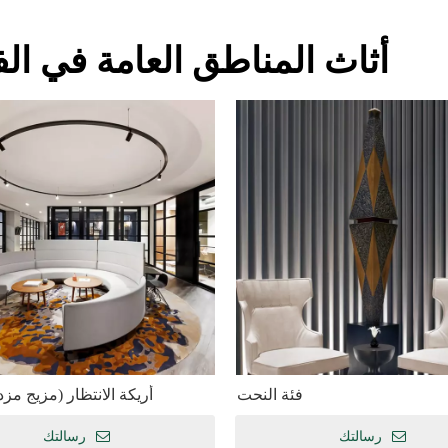
أثاث المناطق العامة في ال
فئة النحت
أريكة الانتظار (مزيج مز
رسالتك
رسالتك